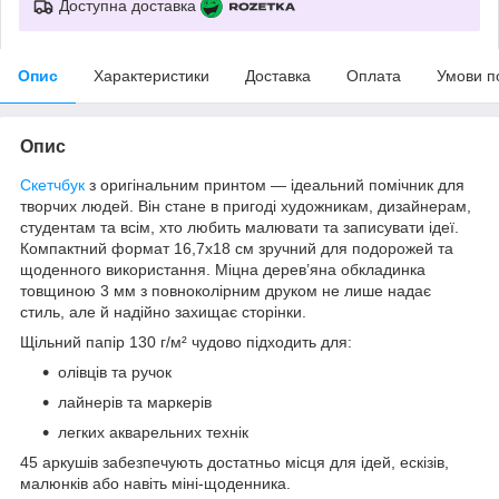
Доступна доставка
Опис
Характеристики
Доставка
Оплата
Умови п
Опис
Скетчбук
з оригінальним принтом — ідеальний помічник для
творчих людей. Він стане в пригоді художникам, дизайнерам,
студентам та всім, хто любить малювати та записувати ідеї.
Компактний формат 16,7х18 см зручний для подорожей та
щоденного використання. Міцна дерев’яна обкладинка
товщиною 3 мм з повноколірним друком не лише надає
стиль, але й надійно захищає сторінки.
Щільний папір 130 г/м² чудово підходить для:
олівців та ручок
лайнерів та маркерів
легких акварельних технік
45 аркушів забезпечують достатньо місця для ідей, ескізів,
малюнків або навіть міні-щоденника.