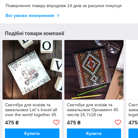
Повернення товару впродовж 14 днів за рахунок покупця
Всі умови повернення
Подібні товари компанії
Скетчбук для ескізів та
Скетчбук для ескізів та
Скет
замальовок Let`s travel all
замальовок Орнамент 45
зама
over the world together 45
листів 16,7х18 см
toge
листів 16,7х18 см
(BDK_17A001)
см (
475
475
475
₴
₴
(BDK_18L027)
Купити
Купити