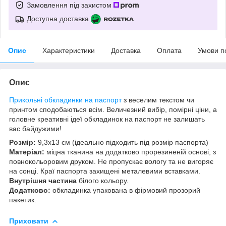
Замовлення під захистом
Доступна доставка
Опис
Характеристики
Доставка
Оплата
Умови п
Опис
Прикольні
обкладинки на паспорт
з веселим текстом чи
принтом сподобаються всім. Величезний вибір, помірні ціни, а
головне креативні ідеї обкладинок на паспорт не залишать
вас байдужими!
Розмір:
9,3х13 см (ідеально підходить під розмір паспорта)
Матеріал:
міцна тканина на додатково прорезиненій основі, з
повнокольоровим друком. Не пропускає вологу та не вигоряє
на сонці. Краї паспорта захищені металевими вставками.
Внутрішня частина
білого кольору.
Додатково:
обкладинка упакована в фірмовий прозорий
пакетик.
Приховати