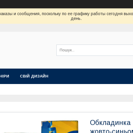
аказы и сообщения, поскольку по ее графику работы сегодня вых
день.
НІРИ
СВІЙ ДИЗАЙН
Обкладинка н
жовто-синьо