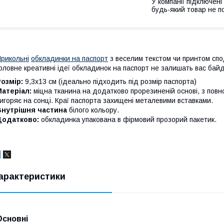
У компанії підключені
будь-який товар не п
рикольні
обкладинки на паспорт
з веселим текстом чи принтом спод
оловне креативні ідеї обкладинок на паспорт не залишать вас бай
Розмір:
9,3х13 см (ідеально підходить під розмір паспорта)
Матеріал:
міцна тканина на додатково прорезиненій основі, з повн
игоряє на сонці. Краї паспорта захищені металевими вставками.
Внутрішня частина
білого кольору.
Додатково:
обкладинка упакована в фірмовий прозорий пакетик.
арактеристики
Основні