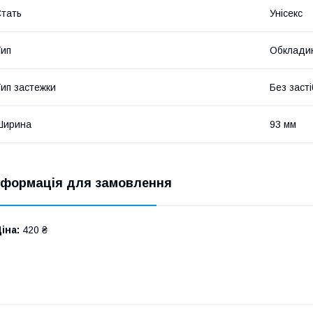
тать
Унісекс
ип
Обкладин
ип застежки
Без засті
Ширина
93 мм
нформація для замовлення
іна:
420 ₴