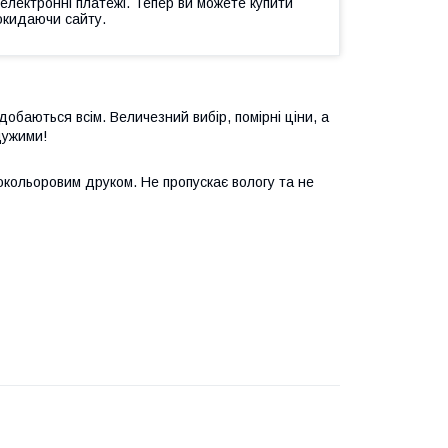
 електронні платежі. Тепер ви можете купити
окидаючи сайту.
обаються всім. Величезний вибір, помірні ціни, а
дужими!
окольоровим друком. Не пропускає вологу та не