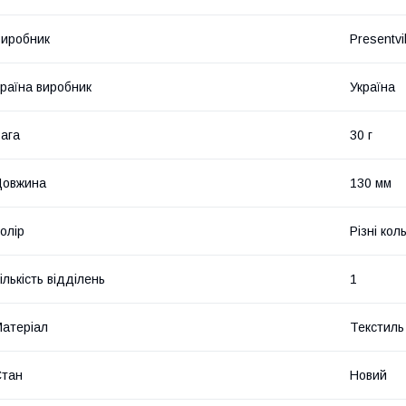
иробник
Presentvil
раїна виробник
Україна
ага
30 г
Довжина
130 мм
олір
Різні кол
ількість відділень
1
атеріал
Текстиль
Стан
Новий