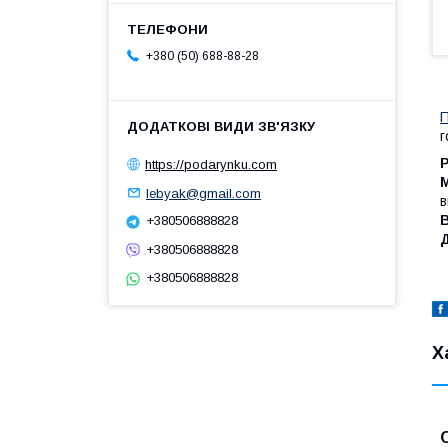
+380 (50) 688-88-28
П
г
https://podarynku.com
lebyak@gmail.com
в
+380506888828
+380506888828
+380506888828
Х