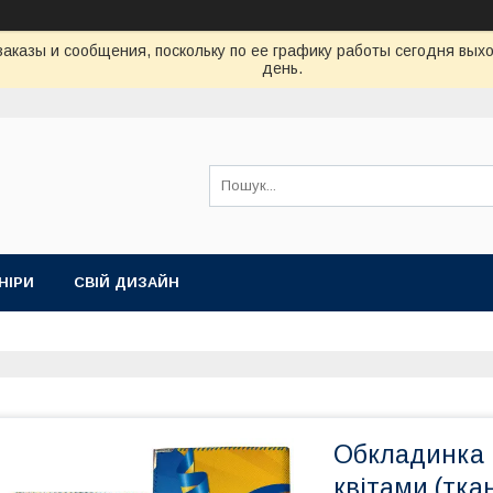
аказы и сообщения, поскольку по ее графику работы сегодня вых
день.
НІРИ
СВІЙ ДИЗАЙН
Обкладинка н
квітами (тка