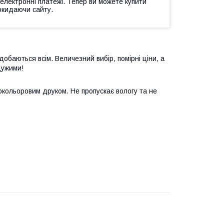
 електронні платежі. Тепер ви можете купити
окидаючи сайту.
обаються всім. Величезний вибір, помірні ціни, а
дужими!
окольоровим друком. Не пропускає вологу та не