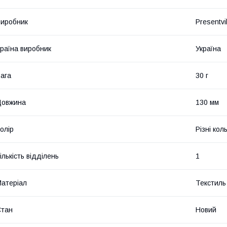
иробник
Presentvil
раїна виробник
Україна
ага
30 г
Довжина
130 мм
олір
Різні кол
ількість відділень
1
атеріал
Текстиль
Стан
Новий