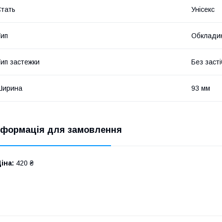
тать
Унісекс
ип
Обкладин
ип застежки
Без засті
Ширина
93 мм
нформація для замовлення
іна:
420 ₴