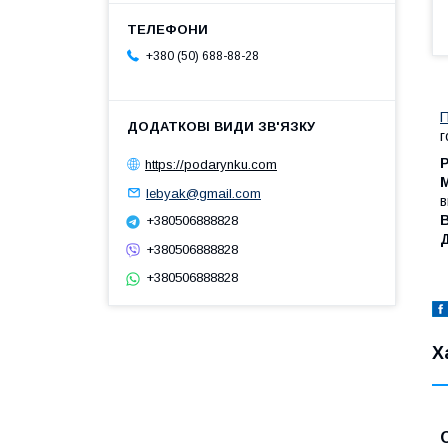
+380 (50) 688-88-28
П
г
https://podarynku.com
lebyak@gmail.com
в
+380506888828
+380506888828
+380506888828
Х