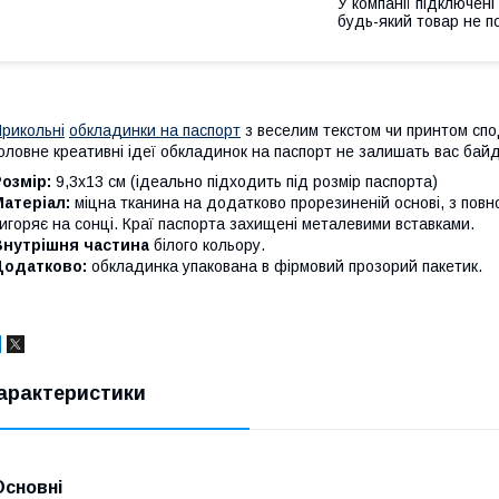
У компанії підключені
будь-який товар не п
рикольні
обкладинки на паспорт
з веселим текстом чи принтом спод
оловне креативні ідеї обкладинок на паспорт не залишать вас бай
Розмір:
9,3х13 см (ідеально підходить під розмір паспорта)
Матеріал:
міцна тканина на додатково прорезиненій основі, з повн
игоряє на сонці. Краї паспорта захищені металевими вставками.
Внутрішня частина
білого кольору.
Додатково:
обкладинка упакована в фірмовий прозорий пакетик.
арактеристики
Основні