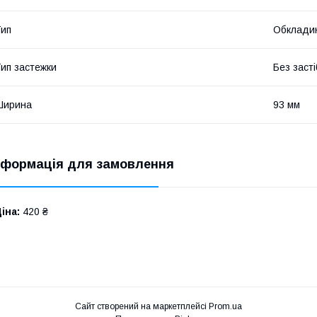
ип
Обкладин
ип застежки
Без засті
Ширина
93 мм
нформація для замовлення
іна:
420 ₴
Сайт створений на маркетплейсі
Prom.ua