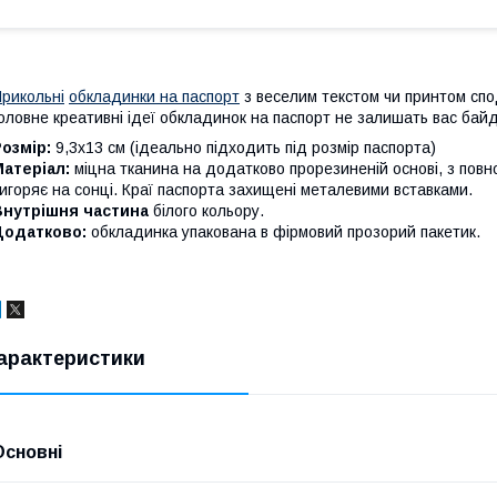
рикольні
обкладинки на паспорт
з веселим текстом чи принтом спод
оловне креативні ідеї обкладинок на паспорт не залишать вас бай
Розмір:
9,3х13 см (ідеально підходить під розмір паспорта)
Матеріал:
міцна тканина на додатково прорезиненій основі, з повн
игоряє на сонці. Краї паспорта захищені металевими вставками.
Внутрішня частина
білого кольору.
Додатково:
обкладинка упакована в фірмовий прозорий пакетик.
арактеристики
Основні