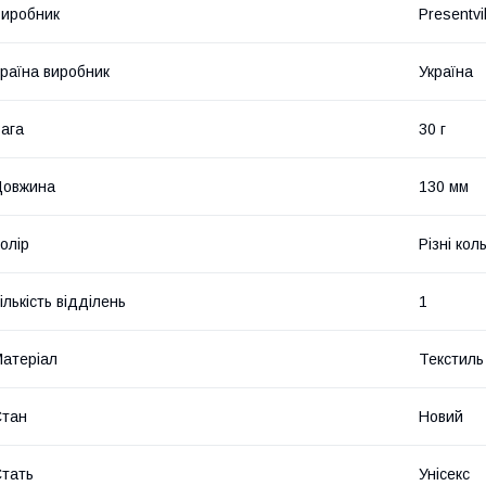
иробник
Presentvil
раїна виробник
Україна
ага
30 г
Довжина
130 мм
олір
Різні кол
ількість відділень
1
атеріал
Текстиль
Стан
Новий
тать
Унісекс