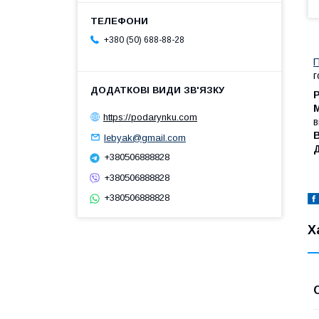
+380 (50) 688-88-28
П
г
https://podarynku.com
в
lebyak@gmail.com
+380506888828
+380506888828
+380506888828
Х