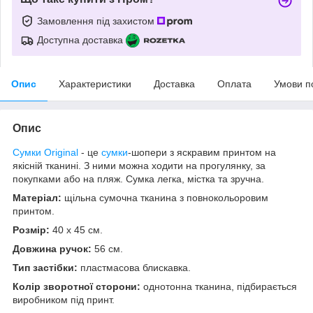
Замовлення під захистом
Доступна доставка
Опис
Характеристики
Доставка
Оплата
Умови п
Опис
Сумки Original
- це
сумки
-шопери з яскравим принтом на
якісній тканині. З ними можна ходити на прогулянку, за
покупками або на пляж. Сумка легка, містка та зручна.
Матеріал:
щільна сумочна тканина з повнокольоровим
принтом.
Розмір:
40 x 45 см.
Довжина ручок:
56 см.
Тип застібки:
пластмасова блискавка.
Колір зворотної сторони:
однотонна тканина, підбирається
виробником під принт.