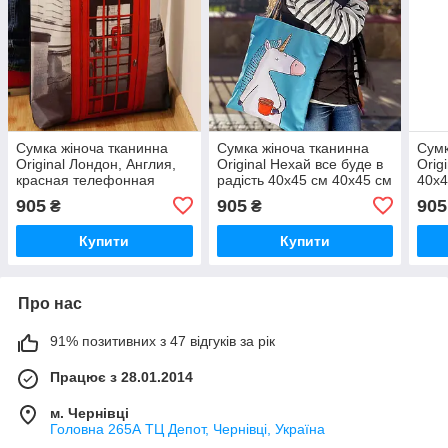
Сумка жіноча тканинна
Сумка жіноча тканинна
Сумк
Original Лондон, Англия,
Original Нехай все буде в
Orig
красная телефонная
радість 40x45 см 40x45 см
40x4
будка 40x45 см
(SV_COF006_BL)
(SV
905
905
905
₴
₴
(SV_WB007_BL)
Купити
Купити
Про нас
91% позитивних з 47 відгуків за рік
Працює з 28.01.2014
м. Чернівці
Головна 265А ТЦ Депот, Чернівці, Україна