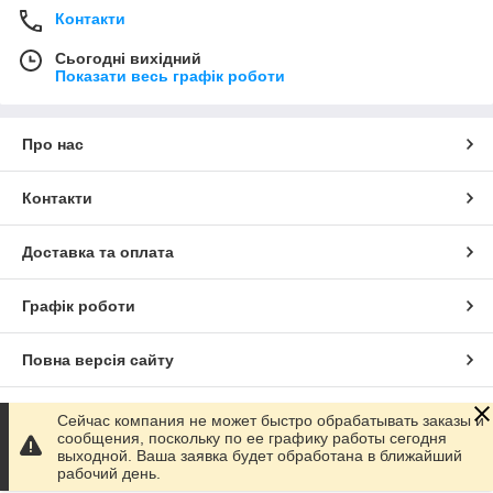
Контакти
Сьогодні вихідний
Показати весь графік роботи
Про нас
Контакти
Доставка та оплата
Графік роботи
Повна версія сайту
Сайт створено на маркетплейсі
Prom.ua
Сейчас компания не может быстро обрабатывать заказы и
сообщения, поскольку по ее графику работы сегодня
выходной. Ваша заявка будет обработана в ближайший
Політика конфіденційності
рабочий день.