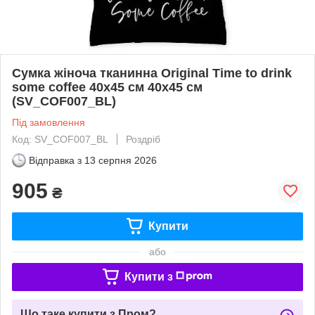
Сумка жіноча тканинна Original Time to drink
some coffee 40x45 см 40x45 см
(SV_COF007_BL)
Під замовлення
Код: SV_COF007_BL
Роздріб
Відправка з
13 серпня 2026
905
₴
Купити
або
Купити з
Що таке купити з Пром?