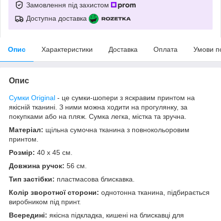
Замовлення під захистом
Доступна доставка
Опис
Характеристики
Доставка
Оплата
Умови п
Опис
Сумки Original
- це сумки-шопери з яскравим принтом на
якісній тканині. З ними можна ходити на прогулянку, за
покупками або на пляж. Сумка легка, містка та зручна.
Матеріал:
щільна сумочна тканина з повнокольоровим
принтом.
Розмір:
40 x 45 см.
Довжина ручок:
56 см.
Тип застібки:
пластмасова блискавка.
Колір зворотної сторони:
однотонна тканина, підбирається
виробником під принт.
Всередині:
якісна підкладка, кишені на блискавці для