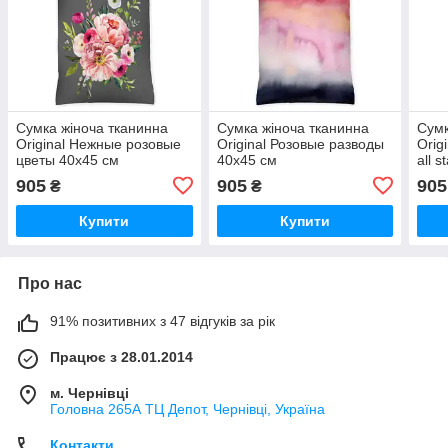
Сумка жіноча тканинна
Сумка жіноча тканинна
Сумк
Original Нежные розовые
Original Розовые разводы
Orig
цветы 40x45 см
40x45 см
all 
(SV_21M021_BL)
(SV_21M019_BL)
(SV
905
905
905
₴
₴
Купити
Купити
Про нас
91% позитивних з 47 відгуків за рік
Працює з 28.01.2014
м. Чернівці
Головна 265А ТЦ Депот, Чернівці, Україна
Контакти