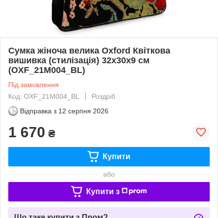
Сумка жіноча велика Oxford Квіткова
вишивка (стилізація) 32x30x9 см
(OXF_21M004_BL)
Під замовлення
Код: OXF_21M004_BL
Роздріб
Відправка з
12 серпня 2026
1 670
₴
Купити
або
Купити з
Що таке купити з Пром?