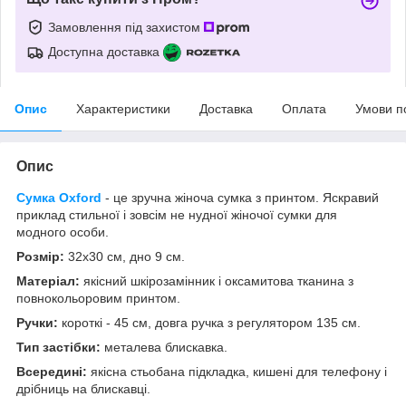
Замовлення під захистом
Доступна доставка
Опис
Характеристики
Доставка
Оплата
Умови п
Опис
Сумка Oxford
- ц
е зручна жіноча сумка з принтом. Яскравий
приклад стильної і зовсім не нудної жіночої сумки для
модного особи.
Розмір:
32х30 см, дно 9 см.
Матеріал:
якісний шкірозамінник і оксамитова тканина з
повнокольоровим принтом.
Ручки:
короткі - 45 см, довга ручка з регулятором 135 см.
Тип застібки:
металева блискавка.
Всередині:
якісна стьобана підкладка, кишені для телефону і
дрібниць на блискавці.