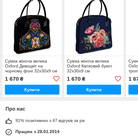
Сумка жіноча велика
Сумка жіноча велика
Сумк
Oxford Дивоцвіт на
Oxford Квітковий букет
Oxfo
чорному фоні 32x30x9 см
32x30x9 см
троп
(OXF_23S004_BL)
(OXF_21M019_TSI)
(OX
1 670
1 670
1 6
₴
₴
Купити
Купити
Про нас
91% позитивних з 47 відгуків за рік
Працює з 28.01.2014