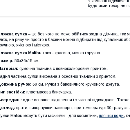
У компанії підключені
будь-який товар не п
Пляжна сумка
– це без чого не може обійтися жодна дівчина, так я
ляж, на річку чи просто в басейн можна підбирати під купальник аб
ручною, якісною і місткою.
ляжна сумка Malibu
така - красива, містка і зручна.
озмір:
50х36х15 см.
Матеріал:
сумочна тканина c повнокольоровим принтом.
адня частина сумки виконана з основної тканини з принтом.
Довжина ручок:
69 см. Ручки з бавовняного крученого джгута.
ип застібки:
пластмасова блискавка.
Всередині:
одне основне відділення і з якісної підкладкою. Також 
Догляд:
прати, вивернувши навиворіт, при температурі 30 градусів.
умки Malibu можуть бути міськими - для косметики,
пляшки води
, к