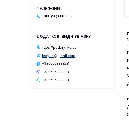
+380 (50) 688-88-28
п
з
https://podarynku.com
П
lebyak@gmail.com
Р
+380506888828
+380506888828
З
+380506888828
Т
С