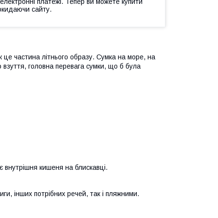
 електронні платежі. Тепер ви можете купити
окидаючи сайту.
к це частина літнього образу. Сумка на море, на
о взуття, головна перевага сумки, що б була
є внутрішня кишеня на блискавці.
ниги, інших потрібних речей, так і пляжними.