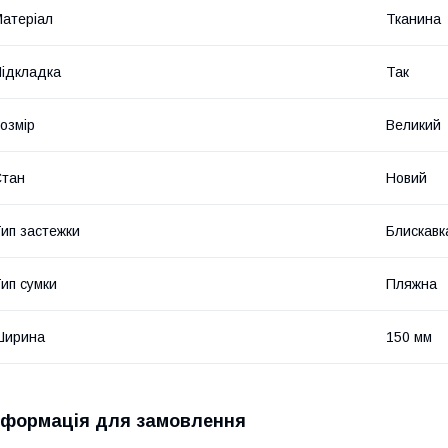
атеріал
Тканина
ідкладка
Так
озмір
Великий
Стан
Новий
ип застежки
Блискавк
ип сумки
Пляжна
Ширина
150 мм
нформація для замовлення