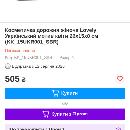
Косметичка дорожня жіноча Lovely
Український мотив квіти 26x15x8 см
(KK_15UKR001_SBR)
Під замовлення
Код: KK_15UKR001_SBR
Роздріб
Відправка з
12 серпня 2026
505
₴
Купити
або
Купити з
Що таке купити з Пром?