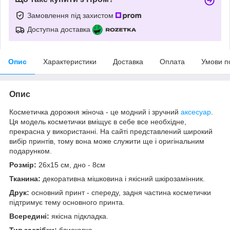
Замовлення під захистом
Доступна доставка
Опис
Характеристики
Доставка
Оплата
Умови п
Опис
Косметичка дорожня жіноча - це модний і зручний
аксесуар
.
Ця модель косметички вміщує в себе все необхідне,
прекрасна у використанні. На сайті представлений широкий
вибір принтів, тому вона може служити ще і оригінальним
подарунком.
Розмір:
26х15 см, дно - 8см
Тканина:
декоративна мішковина і якісний шкірозамінник.
Друк:
основний принт - спереду, задня частина косметички
підтримує тему основного принта.
Всередині:
якісна підкладка.
Тип застібки:
блискавка.