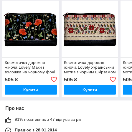
Косметичка дорожня
Косметичка дорожня
Косм
жіноча Lovely Маки і
жіноча Lovely Український
жіно
волошки на чорному фоні
мотив з чорним шкірзамом
моти
26x15x8 см
26x15x8 см
(KK
505
505
505
₴
₴
(KK_22U001_BL)
(KK_15UKR033_BL)
Купити
Купити
Про нас
91% позитивних з 47 відгуків за рік
Працює з 28.01.2014