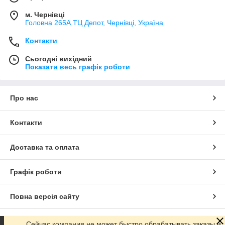
м. Чернівці
Головна 265А ТЦ Депот, Чернівці, Україна
Контакти
Сьогодні вихідний
Показати весь графік роботи
Про нас
Контакти
Доставка та оплата
Графік роботи
Повна версія сайту
Сайт створено на маркетплейсі
Prom.ua
Сейчас компания не может быстро обрабатывать заказы и