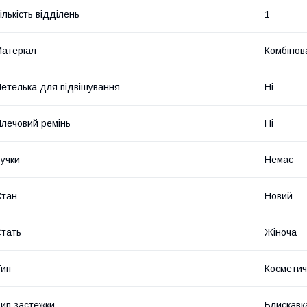
ількість відділень
1
атеріал
Комбінов
етелька для підвішування
Ні
лечовий ремінь
Ні
учки
Немає
Стан
Новий
тать
Жіноча
ип
Косметич
ип застежки
Блискавк