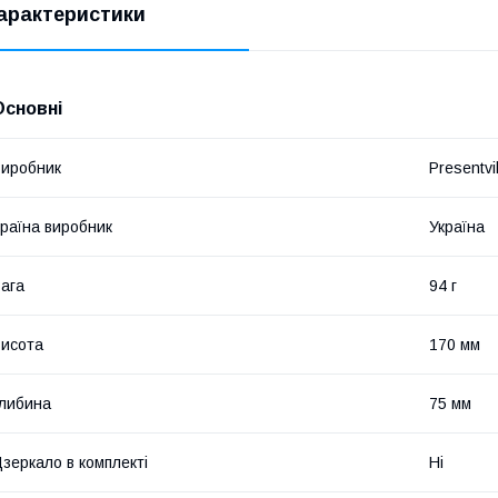
арактеристики
Основні
иробник
Presentvil
раїна виробник
Україна
ага
94 г
исота
170 мм
либина
75 мм
зеркало в комплекті
Ні