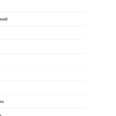
аний
ка
а