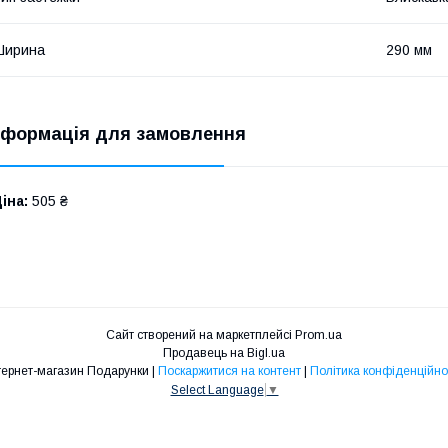
Ширина
290 мм
нформація для замовлення
іна:
505 ₴
Сайт створений на маркетплейсі
Prom.ua
Продавець на Bigl.ua
Інтернет-магазин Подарунки |
Поскаржитися на контент
|
Політика конфіденційно
Select Language
▼