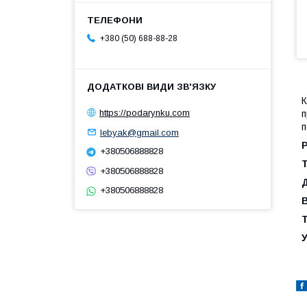
+380 (50) 688-88-28
К
https://podarynku.com
п
п
lebyak@gmail.com
Р
+380506888828
Т
+380506888828
Д
+380506888828
Т
У