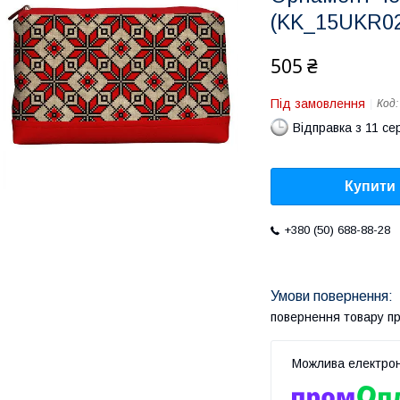
(KK_15UKR0
505 ₴
Під замовлення
Код
Відправка з 11 се
Купити
+380 (50) 688-88-28
повернення товару п