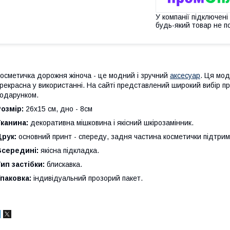
У компанії підключені
будь-який товар не п
осметичка дорожня жіноча - це модний і зручний
аксесуар
. Ця мод
рекрасна у використанні. На сайті представлений широкий вибір пр
одарунком.
озмір:
26х15 см, дно - 8см
канина:
декоративна мішковина і якісний шкірозамінник.
рук:
основний принт - спереду, задня частина косметички підтрим
Всередині:
якісна підкладка.
ип застібки:
блискавка.
паковка:
індивідуальний прозорий пакет.