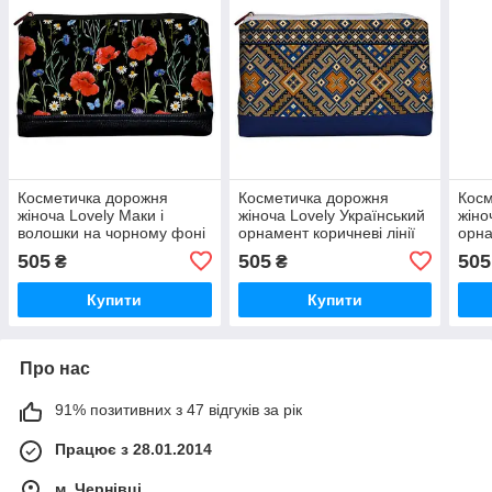
Косметичка дорожня
Косметичка дорожня
Косм
жіноча Lovely Маки і
жіноча Lovely Український
жіно
волошки на чорному фоні
орнамент коричневі лінії
орна
26x15x8 см
26x15x8 см
шкір
505
505
505
₴
₴
(KK_22U001_BL)
(KK_15UKR032_TSI)
(KK
Купити
Купити
Про нас
91% позитивних з 47 відгуків за рік
Працює з 28.01.2014
м. Чернівці