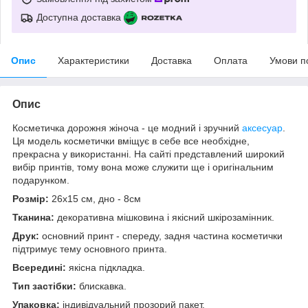
Доступна доставка
Опис
Характеристики
Доставка
Оплата
Умови п
Опис
Косметичка дорожня жіноча - це модний і зручний
аксесуар
.
Ця модель косметички вміщує в себе все необхідне,
прекрасна у використанні. На сайті представлений широкий
вибір принтів, тому вона може служити ще і оригінальним
подарунком.
Розмір:
26х15 см, дно - 8см
Тканина:
декоративна мішковина і якісний шкірозамінник.
Друк:
основний принт - спереду, задня частина косметички
підтримує тему основного принта.
Всередині:
якісна підкладка.
Тип застібки:
блискавка.
Упаковка:
індивідуальний прозорий пакет.