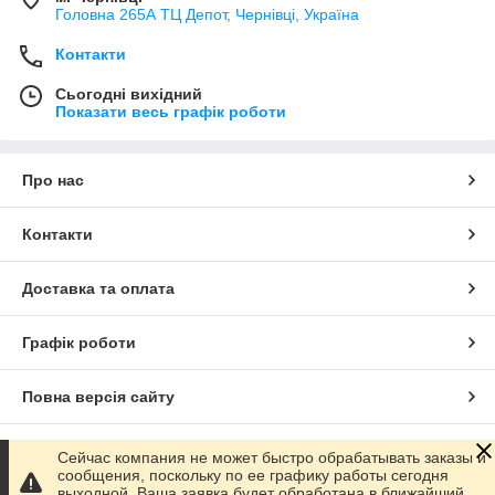
Головна 265А ТЦ Депот, Чернівці, Україна
Контакти
Сьогодні вихідний
Показати весь графік роботи
Про нас
Контакти
Доставка та оплата
Графік роботи
Повна версія сайту
Сайт створено на маркетплейсі
Prom.ua
Сейчас компания не может быстро обрабатывать заказы и
сообщения, поскольку по ее графику работы сегодня
выходной. Ваша заявка будет обработана в ближайший