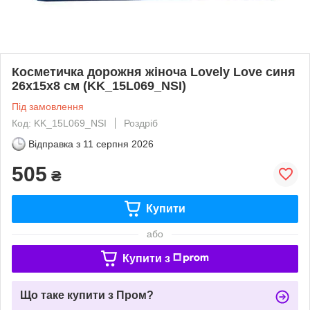
Косметичка дорожня жіноча Lovely Love синя
26x15x8 см (KK_15L069_NSI)
Під замовлення
Код: KK_15L069_NSI
Роздріб
Відправка з
11 серпня 2026
505
₴
Купити
або
Купити з
Що таке купити з Пром?