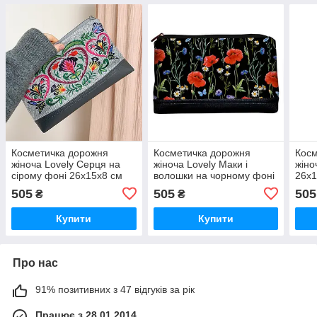
Косметичка дорожня
Косметичка дорожня
Косм
жіноча Lovely Серця на
жіноча Lovely Маки і
жіно
сірому фоні 26x15x8 см
волошки на чорному фоні
26x1
(KK_15L039_SE)
26x15x8 см
(KK_
505
505
505
₴
₴
(KK_22U001_BL)
Купити
Купити
Про нас
91% позитивних з 47 відгуків за рік
Працює з 28.01.2014