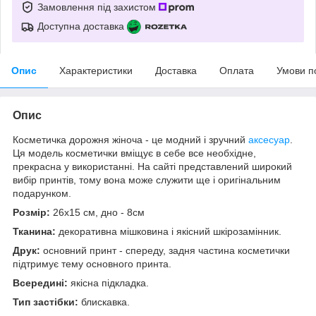
Замовлення під захистом
Доступна доставка
Опис
Характеристики
Доставка
Оплата
Умови п
Опис
Косметичка дорожня жіноча - це модний і зручний
аксесуар
.
Ця модель косметички вміщує в себе все необхідне,
прекрасна у використанні. На сайті представлений широкий
вибір принтів, тому вона може служити ще і оригінальним
подарунком.
Розмір:
26х15 см, дно - 8см
Тканина:
декоративна мішковина і якісний шкірозамінник.
Друк:
основний принт - спереду, задня частина косметички
підтримує тему основного принта.
Всередині:
якісна підкладка.
Тип застібки:
блискавка.