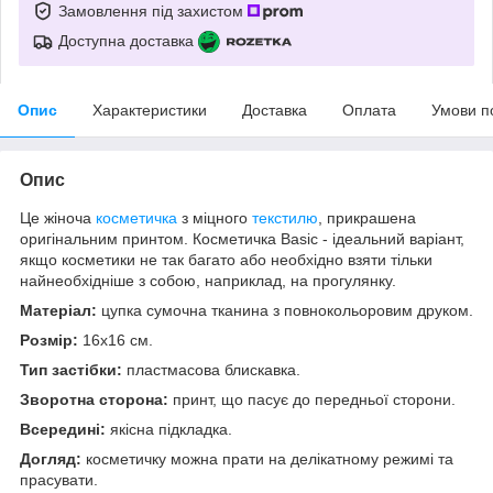
Замовлення під захистом
Доступна доставка
Опис
Характеристики
Доставка
Оплата
Умови п
Опис
Це жіноча
косметичка
з міцного
текстилю
, прикрашена
оригінальним принтом. Косметичка Basic - ідеальний варіант,
якщо косметики не так багато або необхідно взяти тільки
найнеобхідніше з собою, наприклад, на прогулянку.
Матеріал:
цупка сумочна тканина з повнокольоровим друком.
Розмір:
16х16 см.
Тип застібки:
пластмасова блискавка.
Зворотна сторона:
принт, що пасує до передньої сторони.
Всередині:
якісна підкладка.
Догляд:
косметичку можна прати на делікатному режимі та
прасувати.