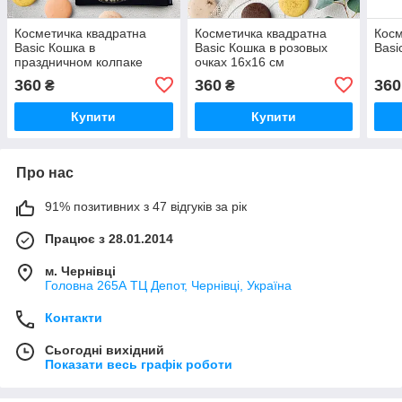
Косметичка квадратна
Косметичка квадратна
Косм
Basic Кошка в
Basic Кошка в розовых
Basi
праздничном колпаке
очках 16x16 см
16x16 см
360
360
360
₴
₴
Купити
Купити
Про нас
91% позитивних з 47 відгуків за рік
Працює з 28.01.2014
м. Чернівці
Головна 265А ТЦ Депот, Чернівці, Україна
Контакти
Сьогодні вихідний
Показати весь графік роботи