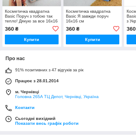
Косметичка квадратна
Косметичка квадратна
Косм
Basic Поруч з тобою так
Basic Я завжди поруч
Basi
тепло! Дякую за все 16x16
16x16 см
з Ук
см
360
360
360
₴
₴
Купити
Купити
Про нас
91% позитивних з 47 відгуків за рік
Працює з 28.01.2014
м. Чернівці
Головна 265А ТЦ Депот, Чернівці, Україна
Контакти
Сьогодні вихідний
Показати весь графік роботи