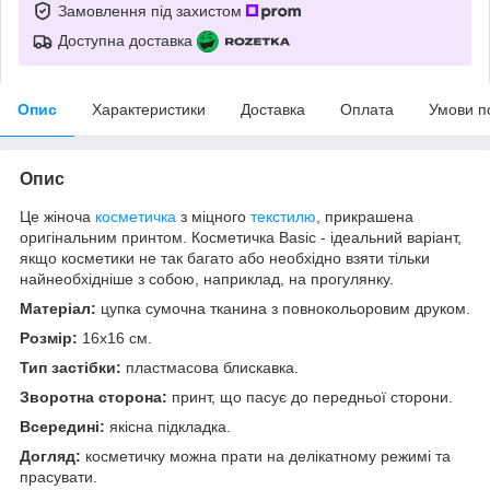
Замовлення під захистом
Доступна доставка
Опис
Характеристики
Доставка
Оплата
Умови п
Опис
Це жіноча
косметичка
з міцного
текстилю
, прикрашена
оригінальним принтом. Косметичка Basic - ідеальний варіант,
якщо косметики не так багато або необхідно взяти тільки
найнеобхідніше з собою, наприклад, на прогулянку.
Матеріал:
цупка сумочна тканина з повнокольоровим друком.
Розмір:
16х16 см.
Тип застібки:
пластмасова блискавка.
Зворотна сторона:
принт, що пасує до передньої сторони.
Всередині:
якісна підкладка.
Догляд:
косметичку можна прати на делікатному режимі та
прасувати.