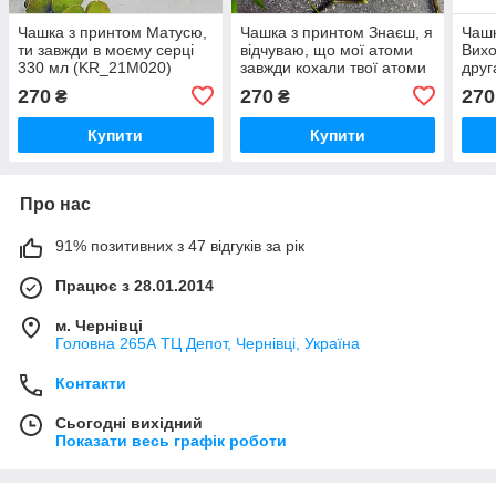
Чашка з принтом Матусю,
Чашка з принтом Знаєш, я
Чашк
ти завжди в моєму серці
відчуваю, що мої атоми
Вихо
330 мл (KR_21M020)
завжди кохали твої атоми
друг
330 мл (KR_21L036)
(KR
270
270
270
₴
₴
Купити
Купити
Про нас
91% позитивних з 47 відгуків за рік
Працює з 28.01.2014
м. Чернівці
Головна 265А ТЦ Депот, Чернівці, Україна
Контакти
Сьогодні вихідний
Показати весь графік роботи