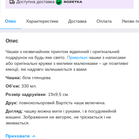
Доступна доставка
Опис
Характеристики
Доставка
Оплата
Умови п
Опис
Чашки з незвичайним принтом відмінний і оригінальний
подарунок на будь-яке свято.
Прикольні
чашки з написами
або оригінальні кружки з милими малюнками – це позитивні
емоції, які надовго залишаються з вами
Чашка:
біла глянцева.
Об’єм:
330 мл.
Розмір задруківки
: 19x9,5 см.
Друк:
повнокольоровий.Вартість чашк включена.
Догляд:
чашку можна мити і руками, і в посудомийній
машині. Зображення не вигоряє, не тріскається і не
змивається.
Приховати