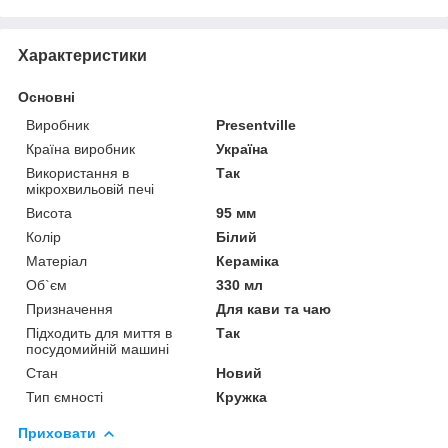
Характеристики
Основні
Виробник
Presentville
Країна виробник
Україна
Використання в
Так
мікрохвильовій печі
Висота
95 мм
Колір
Білий
Матеріал
Кераміка
Об`єм
330 мл
Призначення
Для кави та чаю
Підходить для миття в
Так
посудомийній машині
Стан
Новий
Тип ємності
Кружка
Приховати