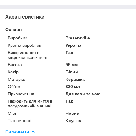
Характеристики
Основні
Виробник
Presentville
Країна виробник
Україна
Використання в
Так
мікрохвильовій печі
Висота
95 мм
Колір
Білий
Матеріал
Кераміка
Об`єм
330 мл
Призначення
Для кави та чаю
Підходить для миття в
Так
посудомийній машині
Стан
Новий
Тип ємності
Кружка
Приховати