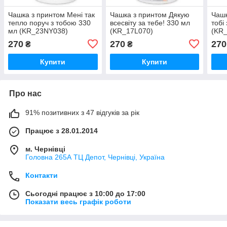
Чашка з принтом Мені так
Чашка з принтом Дякую
Чашк
тепло поруч з тобою 330
всесвіту за тебе! 330 мл
тобі
мл (KR_23NY038)
(KR_17L070)
(KR
270
270
270
₴
₴
Купити
Купити
Про нас
91% позитивних з 47 відгуків за рік
Працює з 28.01.2014
м. Чернівці
Головна 265А ТЦ Депот, Чернівці, Україна
Контакти
Сьогодні працює з 10:00 до 17:00
Показати весь графік роботи