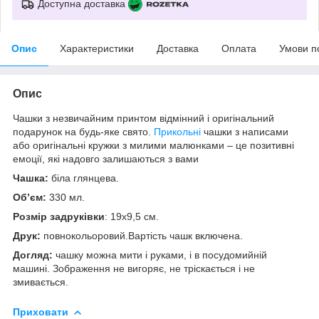
Доступна доставка
Опис
Характеристики
Доставка
Оплата
Умови п
Опис
Чашки з незвичайним принтом відмінний і оригінальний
подарунок на будь-яке свято.
Прикольні
чашки з написами
або оригінальні кружки з милими малюнками – це позитивні
емоції, які надовго залишаються з вами
Чашка:
біла глянцева.
Об’єм:
330 мл.
Розмір задруківки
: 19x9,5 см.
Друк:
повнокольоровий.Вартість чашк включена.
Догляд:
чашку можна мити і руками, і в посудомийній
машині. Зображення не вигоряє, не тріскається і не
змивається.
Приховати