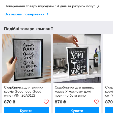
Повернення товару впродовж 14 днів за рахунок покупця
Всі умови повернення
Подібні товари компанії
Скарбничка для винних
Скарбничка для винних
Скар
корків Good food Good
корків У кожному домі
корк
wine (VIN_20A012)
повинно бути вино
см (
(VIN_20A014)
870
870
870
₴
₴
Купити
Купити