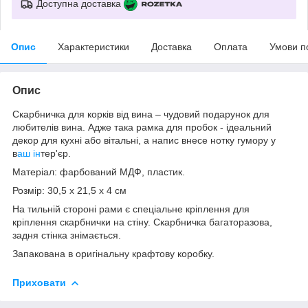
Доступна доставка
Опис
Характеристики
Доставка
Оплата
Умови п
Опис
Скарбничка для корків від вина – чудовий подарунок для
любителів вина. Адже така рамка для пробок - ідеальний
декор для кухні або вітальні, а напис внесе нотку гумору у
в
аш ін
тер'єр.
Матеріал: фарбований МДФ, пластик.
Розмір: 30,5 х 21,5 х 4 см
На тильній стороні рами є спеціальне кріплення для
кріплення скарбнички на стіну. Скарбничка багаторазова,
задня стінка знімається.
Запакована в оригінальну крафтову коробку.
Приховати