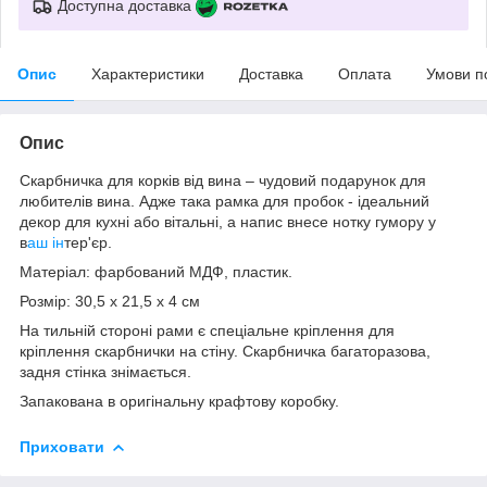
Доступна доставка
Опис
Характеристики
Доставка
Оплата
Умови п
Опис
Скарбничка для корків від вина – чудовий подарунок для
любителів вина. Адже така рамка для пробок - ідеальний
декор для кухні або вітальні, а напис внесе нотку гумору у
в
аш ін
тер'єр.
Матеріал: фарбований МДФ, пластик.
Розмір: 30,5 х 21,5 х 4 см
На тильній стороні рами є спеціальне кріплення для
кріплення скарбнички на стіну. Скарбничка багаторазова,
задня стінка знімається.
Запакована в оригінальну крафтову коробку.
Приховати