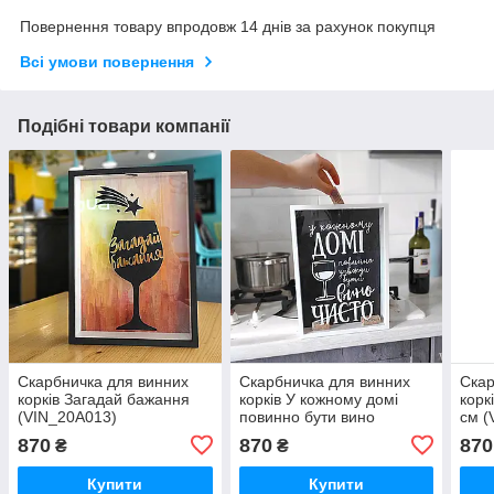
Повернення товару впродовж 14 днів за рахунок покупця
Всі умови повернення
Подібні товари компанії
Скарбничка для винних
Скарбничка для винних
Скар
корків Загадай бажання
корків У кожному домі
корк
(VIN_20A013)
повинно бути вино
см (
(VIN_20A014)
870
870
870
₴
₴
Купити
Купити