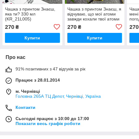
Чашка з принтом Знаєш,
Чашка з принтом Знаєш, я
Чашк
яка ти? 330 мл
відчуваю, що мої атоми
мені
(KR_21L005)
завжди кохали твої атоми
пого
330 мл (KR_21L036)
(KR
270
270
270
₴
₴
Купити
Купити
Про нас
91% позитивних з 47 відгуків за рік
Працює з 28.01.2014
м. Чернівці
Головна 265А ТЦ Депот, Чернівці, Україна
Контакти
Сьогодні працює з 10:00 до 17:00
Показати весь графік роботи