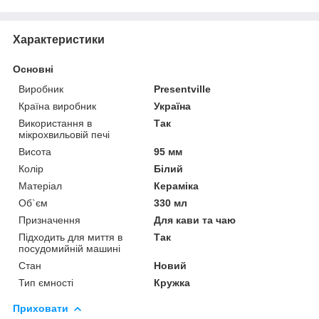
Характеристики
Основні
Виробник
Presentville
Країна виробник
Україна
Використання в
Так
мікрохвильовій печі
Висота
95 мм
Колір
Білий
Матеріал
Кераміка
Об`єм
330 мл
Призначення
Для кави та чаю
Підходить для миття в
Так
посудомийній машині
Стан
Новий
Тип ємності
Кружка
Приховати