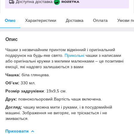
Доступна доставка
Опис
Характеристики
Доставка
Оплата
Умови п
Опис
Чашки з незвичайним принтом відмінний і оригінальний
подарунок на будь-яке свято.
Прикольні
чашки з написами
або оригінальні кружки з милими малюнками – це позитивні
емоції, які надовго залишаються з вами
Чашка:
біла глянцева.
Об’єм:
330 мл.
Розмір задруківки
: 19x9,5 см.
Друк:
повнокольоровий.Вартість чашк включена.
Догляд:
чашку можна мити і руками, і в посудомийній
машині. Зображення не вигоряє, не тріскається і не
змивається.
Приховати