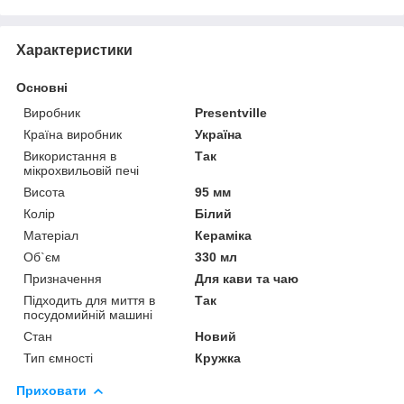
Характеристики
Основні
Виробник
Presentville
Країна виробник
Україна
Використання в
Так
мікрохвильовій печі
Висота
95 мм
Колір
Білий
Матеріал
Кераміка
Об`єм
330 мл
Призначення
Для кави та чаю
Підходить для миття в
Так
посудомийній машині
Стан
Новий
Тип ємності
Кружка
Приховати