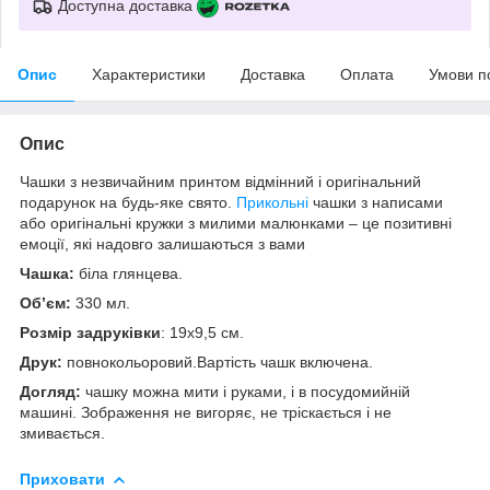
Доступна доставка
Опис
Характеристики
Доставка
Оплата
Умови п
Опис
Чашки з незвичайним принтом відмінний і оригінальний
подарунок на будь-яке свято.
Прикольні
чашки з написами
або оригінальні кружки з милими малюнками – це позитивні
емоції, які надовго залишаються з вами
Чашка:
біла глянцева.
Об’єм:
330 мл.
Розмір задруківки
: 19x9,5 см.
Друк:
повнокольоровий.Вартість чашк включена.
Догляд:
чашку можна мити і руками, і в посудомийній
машині. Зображення не вигоряє, не тріскається і не
змивається.
Приховати