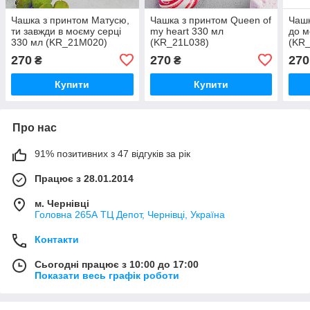
Чашка з принтом Матусю,
Чашка з принтом Queen of
Чашк
ти завжди в моєму серці
my heart 330 мл
до м
330 мл (KR_21M020)
(KR_21L038)
(KR
270
270
270
₴
₴
Купити
Купити
Про нас
91% позитивних з 47 відгуків за рік
Працює з 28.01.2014
м. Чернівці
Головна 265А ТЦ Депот, Чернівці, Україна
Контакти
Сьогодні працює з 10:00 до 17:00
Показати весь графік роботи