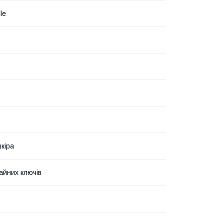
le
кіра
айних ключів