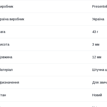
иробник
Presentvil
раїна виробник
Україна
ага
43 г
исота
3 мм
Довжина
12 мм
атеріал
Штучна ш
ризначення
Для звич
Стан
Новий