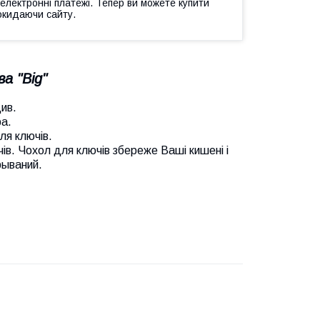
 електронні платежі. Тепер ви можете купити
окидаючи сайту.
а "Big"
див.
а.
ля ключів.
чів. Чохол для ключів збереже Ваші кишені і
рываний.