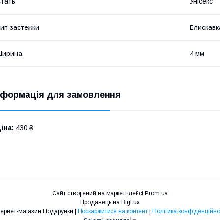
тать
Унісекс
ип застежки
Блискавк
Ширина
4 мм
нформація для замовлення
іна:
430 ₴
Сайт створений на маркетплейсі
Prom.ua
Продавець на Bigl.ua
Інтернет-магазин Подарунки |
Поскаржитися на контент
|
Політика конфіденційно