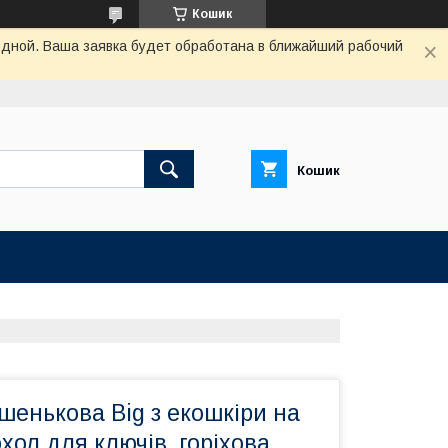
Кошик
одной. Ваша заявка будет обработана в ближайший рабочий
Кошик
енькова Big з екошкіри на
охол для ключів, горіхова