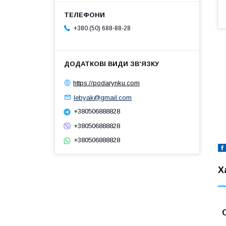
+380 (50) 688-88-28
https://podarynku.com
lebyak@gmail.com
+380506888828
+380506888828
+380506888828
Х