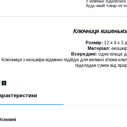
У компанії підключені
будь-який товар не п
Ключниця кишеньков
Розмір:
12 х 4 х 3 
Матеріал:
екошкір
Всередині:
одне кільце д
Ключниця з екошкіри відмінно підійде для великої в'язки клю
підкладки сумок від про
арактеристики
Основні