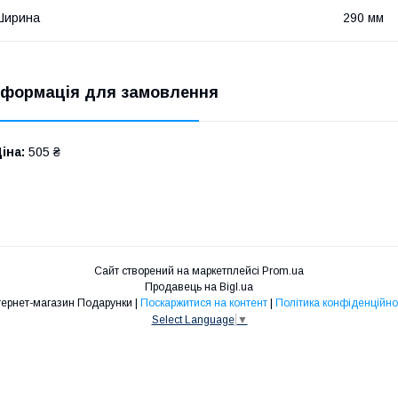
Ширина
290 мм
нформація для замовлення
іна:
505 ₴
Сайт створений на маркетплейсі
Prom.ua
Продавець на Bigl.ua
Інтернет-магазин Подарунки |
Поскаржитися на контент
|
Політика конфіденційно
Select Language
▼