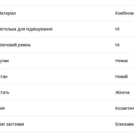
атеріал
Комбінов
етелька для підвішування
Ні
лечовий ремінь
Ні
учки
Немає
Стан
Новий
тать
Жіноча
ип
Косметич
ип застежки
Блискавк