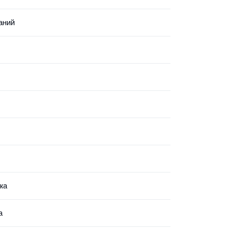
аний
ка
а