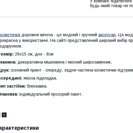
У компанії підключені
будь-який товар не п
осметичка
дорожня жіноча - це модний і зручний
аксесуар
. Ця мод
рекрасна у використанні. На сайті представлений широкий вибір пр
одарунком.
озмір:
26х15 см, дно - 8см
канина:
декоративна мішковина і якісний шкірозамінник.
рук:
основний принт - спереду, задня частина косметички підтрим
Всередині:
якісна підкладка.
ип застібки:
блискавка.
паковка:
індивідуальний прозорий пакет.
арактеристики