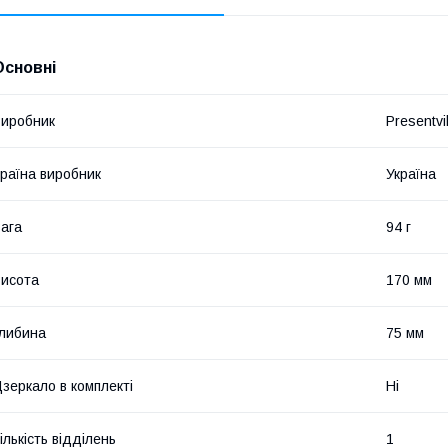
Основні
иробник
Presentvil
раїна виробник
Україна
ага
94 г
исота
170 мм
либина
75 мм
зеркало в комплекті
Ні
ількість відділень
1