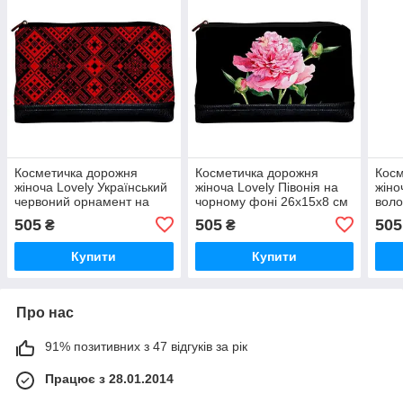
Косметичка дорожня
Косметичка дорожня
Косм
жіноча Lovely Український
жіноча Lovely Півонія на
жіно
червоний орнамент на
чорному фоні 26x15x8 см
воло
чорному фоні 26x15x8 см
(KK_CLF004_BL)
26x1
505
505
505
₴
₴
(KK_15UKR039_BL)
(KK
Купити
Купити
Про нас
91% позитивних з 47 відгуків за рік
Працює з 28.01.2014