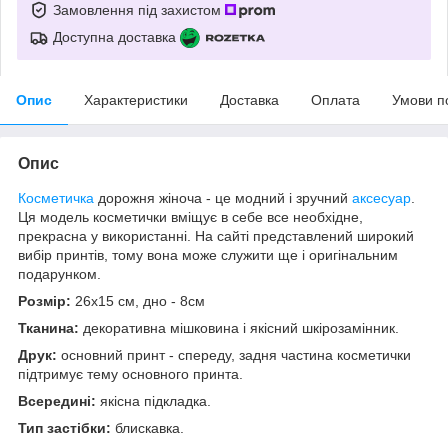
Замовлення під захистом
Доступна доставка
Опис
Характеристики
Доставка
Оплата
Умови п
Опис
Косметичка
дорожня жіноча - це модний і зручний
аксесуар
.
Ця модель косметички вміщує в себе все необхідне,
прекрасна у використанні. На сайті представлений широкий
вибір принтів, тому вона може служити ще і оригінальним
подарунком.
Розмір:
26х15 см, дно - 8см
Тканина:
декоративна мішковина і якісний шкірозамінник.
Друк:
основний принт - спереду, задня частина косметички
підтримує тему основного принта.
Всередині:
якісна підкладка.
Тип застібки:
блискавка.