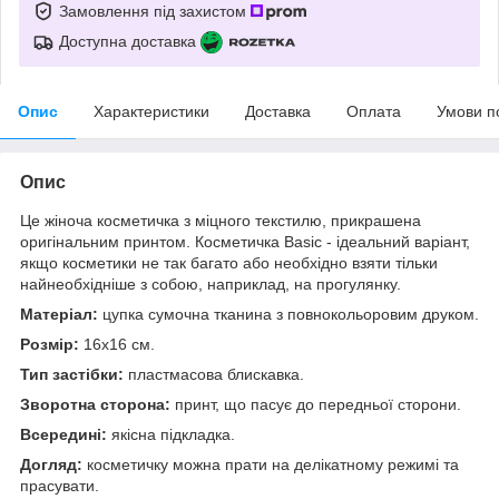
Замовлення під захистом
Доступна доставка
Опис
Характеристики
Доставка
Оплата
Умови п
Опис
Це жіноча косметичка з міцного текстилю, прикрашена
оригінальним принтом. Косметичка Basic - ідеальний варіант,
якщо косметики не так багато або необхідно взяти тільки
найнеобхідніше з собою, наприклад, на прогулянку.
Матеріал:
цупка сумочна тканина з повнокольоровим друком.
Розмір:
16х16 см.
Тип застібки:
пластмасова блискавка.
Зворотна сторона:
принт, що пасує до передньої сторони.
Всередині:
якісна підкладка.
Догляд:
косметичку можна прати на делікатному режимі та
прасувати.