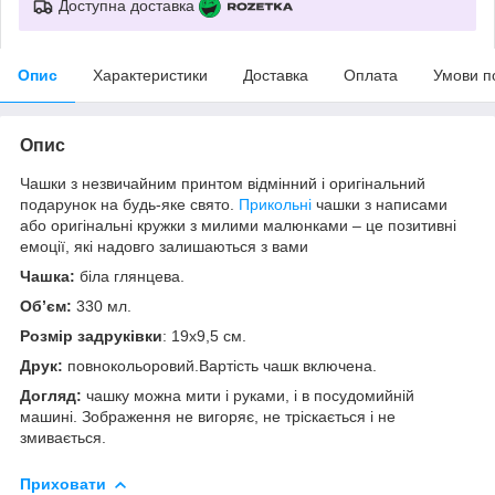
Доступна доставка
Опис
Характеристики
Доставка
Оплата
Умови п
Опис
Чашки з незвичайним принтом відмінний і оригінальний
подарунок на будь-яке свято.
Прикольні
чашки з написами
або оригінальні кружки з милими малюнками – це позитивні
емоції, які надовго залишаються з вами
Чашка:
біла глянцева.
Об’єм:
330 мл.
Розмір задруківки
: 19x9,5 см.
Друк:
повнокольоровий.Вартість чашк включена.
Догляд:
чашку можна мити і руками, і в посудомийній
машині. Зображення не вигоряє, не тріскається і не
змивається.
Приховати