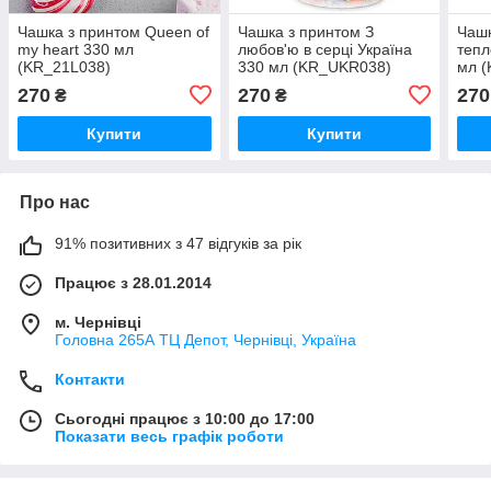
Чашка з принтом Queen of
Чашка з принтом З
Чашк
my heart 330 мл
любов'ю в серці Україна
тепл
(KR_21L038)
330 мл (KR_UKR038)
мл 
270
270
270
₴
₴
Купити
Купити
Про нас
91% позитивних з 47 відгуків за рік
Працює з 28.01.2014
м. Чернівці
Головна 265А ТЦ Депот, Чернівці, Україна
Контакти
Сьогодні працює з 10:00 до 17:00
Показати весь графік роботи