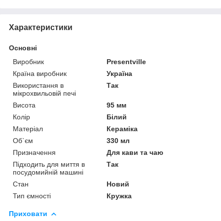
Характеристики
Основні
Виробник
Presentville
Країна виробник
Україна
Використання в
Так
мікрохвильовій печі
Висота
95 мм
Колір
Білий
Матеріал
Кераміка
Об`єм
330 мл
Призначення
Для кави та чаю
Підходить для миття в
Так
посудомийній машині
Стан
Новий
Тип ємності
Кружка
Приховати