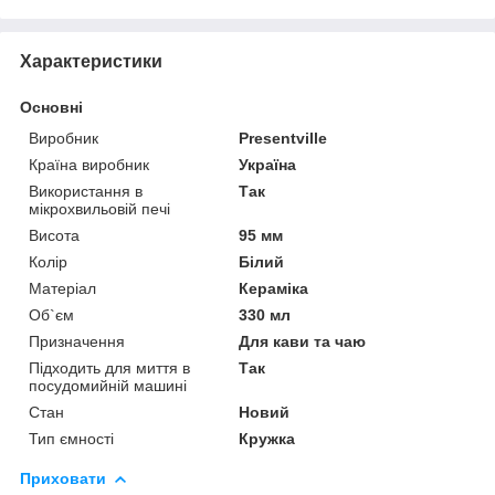
Характеристики
Основні
Виробник
Presentville
Країна виробник
Україна
Використання в
Так
мікрохвильовій печі
Висота
95 мм
Колір
Білий
Матеріал
Кераміка
Об`єм
330 мл
Призначення
Для кави та чаю
Підходить для миття в
Так
посудомийній машині
Стан
Новий
Тип ємності
Кружка
Приховати