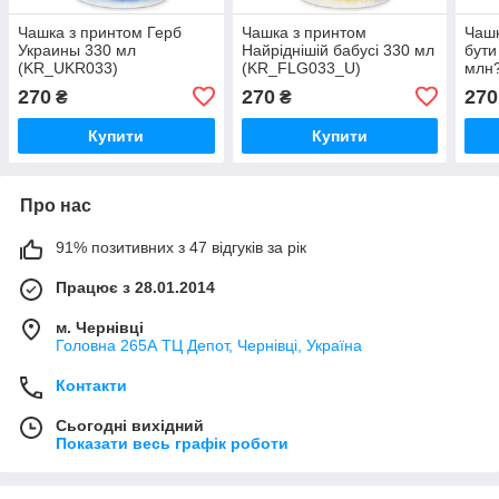
Чашка з принтом Герб
Чашка з принтом
Чашк
Украины 330 мл
Найріднішій бабусі 330 мл
бути
(KR_UKR033)
(KR_FLG033_U)
млн?
270
270
270
₴
₴
Купити
Купити
Про нас
91% позитивних з 47 відгуків за рік
Працює з 28.01.2014
м. Чернівці
Головна 265А ТЦ Депот, Чернівці, Україна
Контакти
Сьогодні вихідний
Показати весь графік роботи