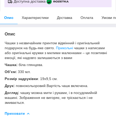
Доступна доставка
Опис
Характеристики
Доставка
Оплата
Умови п
Опис
Чашки з незвичайним принтом відмінний і оригінальний
подарунок на будь-яке свято.
Прикольні
чашки з написами
або оригінальні кружки з милими малюнками – це позитивні
емоції, які надовго залишаються з вами
Чашка:
біла глянцева.
Об’єм:
330 мл.
Розмір задруківки
: 19x9,5 см.
Друк:
повнокольоровий.Вартість чашк включена.
Догляд:
чашку можна мити і руками, і в посудомийній
машині. Зображення не вигоряє, не тріскається і не
змивається.
Приховати