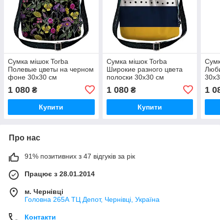
Сумка мішок Torba
Сумка мішок Torba
Сумк
Полевые цветы на черном
Широкие разного цвета
Люби
фоне 30x30 см
полоски 30x30 см
30x3
(TOR_ILI010_BL)
(TOR_ILI002_BL)
(TO
1 080
1 080
1 0
₴
₴
Купити
Купити
Про нас
91% позитивних з 47 відгуків за рік
Працює з 28.01.2014
м. Чернівці
Головна 265А ТЦ Депот, Чернівці, Україна
Контакти