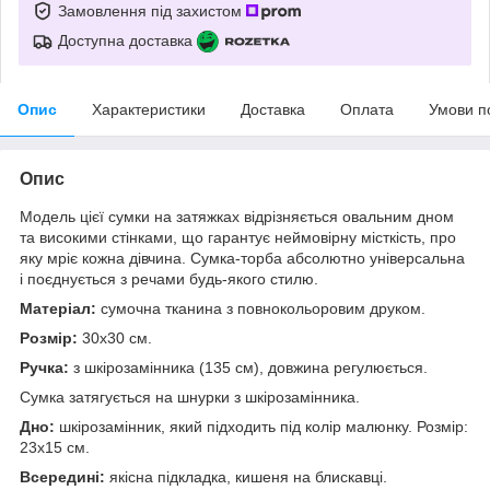
Замовлення під захистом
Доступна доставка
Опис
Характеристики
Доставка
Оплата
Умови п
Опис
Модель цієї сумки на затяжках відрізняється овальним дном
та високими стінками, що гарантує неймовірну місткість, про
яку мріє кожна дівчина. Сумка-торба абсолютно універсальна
і поєднується з речами будь-якого стилю.
Матеріал:
сумочна тканина з повнокольоровим друком.
Розмір:
30х30 см.
Ручка:
з шкірозамінника (135 см), довжина регулюється.
Сумка затягується на шнурки з шкірозамінника.
Дно:
шкірозамінник, який підходить під колір малюнку. Розмір:
23х15 см.
Всередині:
якісна підкладка, кишеня на блискавці.