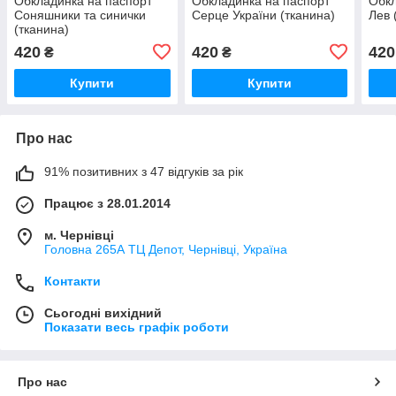
Обкладинка на паспорт
Обкладинка на паспорт
Обкл
Соняшники та синички
Серце України (тканина)
Лев
(тканина)
420
420
420
₴
₴
Купити
Купити
Про нас
91% позитивних з 47 відгуків за рік
Працює з 28.01.2014
м. Чернівці
Головна 265А ТЦ Депот, Чернівці, Україна
Контакти
Сьогодні вихідний
Показати весь графік роботи
Про нас