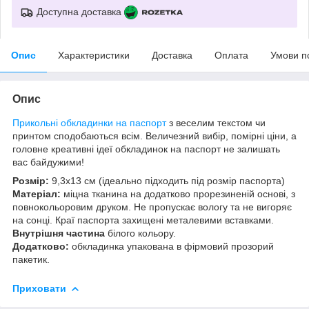
Доступна доставка
Опис
Характеристики
Доставка
Оплата
Умови п
Опис
Прикольні
обкладинки на паспорт
з веселим текстом чи
принтом сподобаються всім. Величезний вибір, помірні ціни, а
головне креативні ідеї обкладинок на паспорт не залишать
вас байдужими!
Розмір:
9,3х13 см (ідеально підходить під розмір паспорта)
Матеріал:
міцна тканина на додатково прорезиненій основі, з
повнокольоровим друком. Не пропускає вологу та не вигоряє
на сонці. Краї паспорта захищені металевими вставками.
Внутрішня частина
білого кольору.
Додатково:
обкладинка упакована в фірмовий прозорий
пакетик.
Приховати