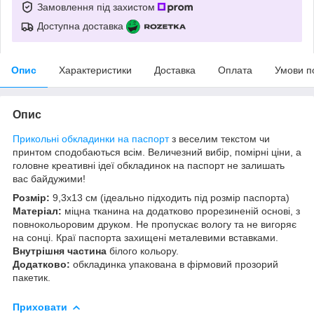
Замовлення під захистом
Доступна доставка
Опис
Характеристики
Доставка
Оплата
Умови п
Опис
Прикольні
обкладинки на паспорт
з веселим текстом чи
принтом сподобаються всім. Величезний вибір, помірні ціни, а
головне креативні ідеї обкладинок на паспорт не залишать
вас байдужими!
Розмір:
9,3х13 см (ідеально підходить під розмір паспорта)
Матеріал:
міцна тканина на додатково прорезиненій основі, з
повнокольоровим друком. Не пропускає вологу та не вигоряє
на сонці. Краї паспорта захищені металевими вставками.
Внутрішня частина
білого кольору.
Додатково:
обкладинка упакована в фірмовий прозорий
пакетик.
Приховати