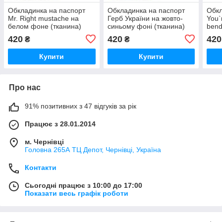
Обкладинка на паспорт
Обкладинка на паспорт
Обкл
Mr. Right mustache на
Герб України на жовто-
You`r
белом фоне (тканина)
синьому фоні (тканина)
bend
420
420
420
₴
₴
Купити
Купити
Про нас
91% позитивних з 47 відгуків за рік
Працює з 28.01.2014
м. Чернівці
Головна 265А ТЦ Депот, Чернівці, Україна
Контакти
Сьогодні працює з 10:00 до 17:00
Показати весь графік роботи