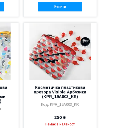
Купити
ова
Косметичка пластикова
прозора Visible Арбузики
ями
(KPR_19A003_KR)
)
KPR_19A003_KR
L
250 ₴
Немає в наявності