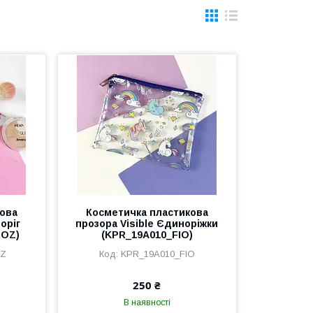
ова
Косметичка пластикова
оріг
прозора Visible Єдиноріжки
ROZ)
(KPR_19A010_FIO)
OZ
KPR_19A010_FIO
250 ₴
В наявності