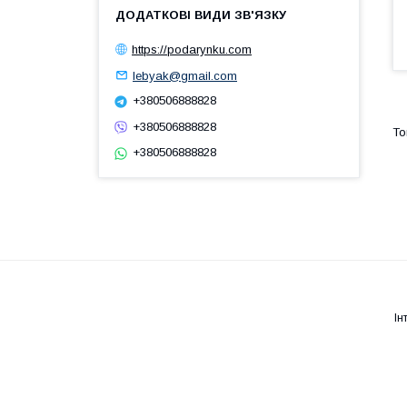
https://podarynku.com
lebyak@gmail.com
+380506888828
+380506888828
+380506888828