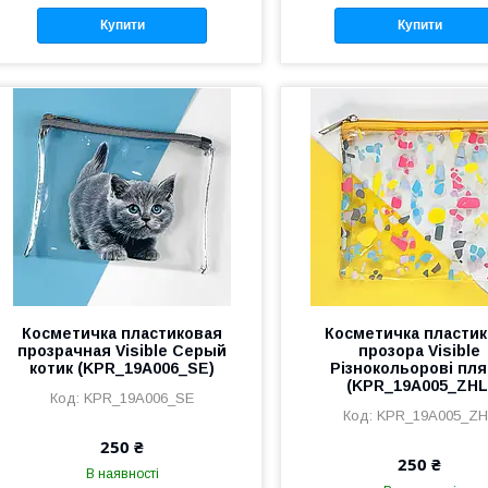
Купити
Купити
Косметичка пластиковая
Косметичка пластик
прозрачная Visible Серый
прозора Visible
котик (KPR_19A006_SE)
Різнокольорові пл
(KPR_19A005_ZHL
KPR_19A006_SE
KPR_19A005_ZH
250 ₴
250 ₴
В наявності