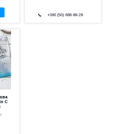
+380 (50) 688-88-28
ова
in C
)
H