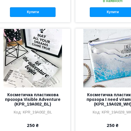
В наявності
Купити
Купити
Косметичка пластикова
Косметичка пластик
прозора Visible Adventure
прозора I need vitam
(KPR_19A002_BL)
(KPR_19A028_WH
KPR_19A002_BL
KPR_19A028_W
250 ₴
250 ₴