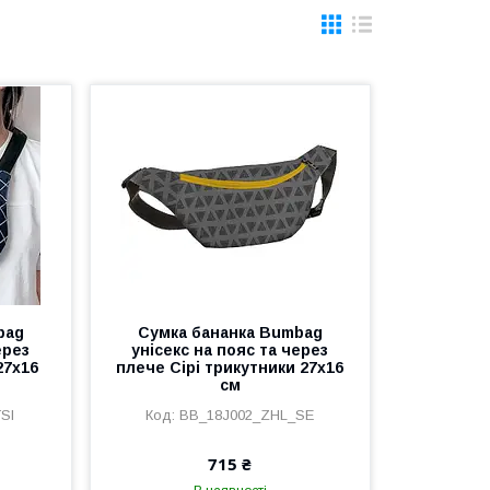
bag
Сумка бананка Bumbag
ерез
унісекс на пояс та через
27x16
плече Сірі трикутники 27x16
см
SI
BB_18J002_ZHL_SE
715 ₴