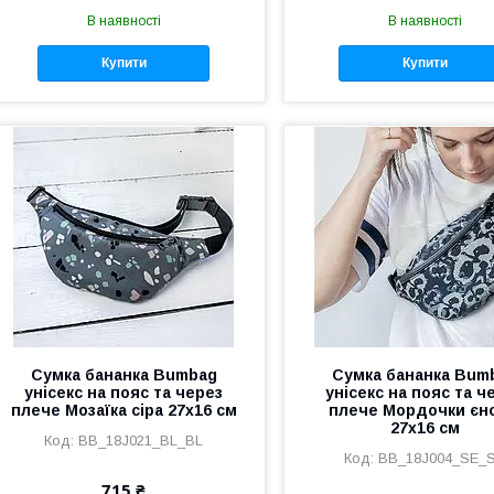
В наявності
В наявності
Купити
Купити
Сумка бананка Bumbag
Сумка бананка Bum
унісекс на пояс та через
унісекс на пояс та ч
плече Мозаїка сіра 27x16 см
плече Мордочки єно
27x16 см
BB_18J021_BL_BL
BB_18J004_SE_
715 ₴