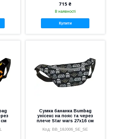
715 ₴
В наявності
Купити
bag
Сумка бананка Bumbag
ерез
унісекс на пояс та через
 см
плече Star wars 27x16 см
L
BB_18J006_SE_SE