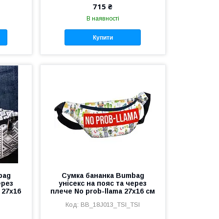
715 ₴
В наявності
Купити
bag
Сумка бананка Bumbag
ерез
унісекс на пояс та через
 27x16
плече No prob-llama 27x16 см
BB_18J013_TSI_TSI
L