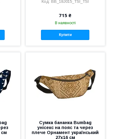
R
BB_18J015_TSI_TSI
715 ₴
В наявності
Купити
bag
Сумка бананка Bumbag
ерез
унісекс на пояс та через
 см
плече Орнамент український
27x16 см