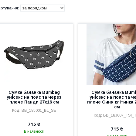
Сумка бананка Bumbag
Сумка бананка Bum
унісекс на пояс та через
унісекс на пояс та ч
плече Панди 27x16 см
плече Синя клітинка 
см
BB_18J001_BL_SE
BB_18J007_TSI_T
715 ₴
715 ₴
В наявності