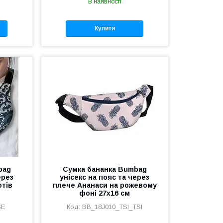
В наявності
Купити
bag
Сумка бананка Bumbag
ерез
унісекс на пояс та через
тів
плече Ананаси на рожевому
фоні 27x16 см
SE
BB_18J010_TSI_TSI