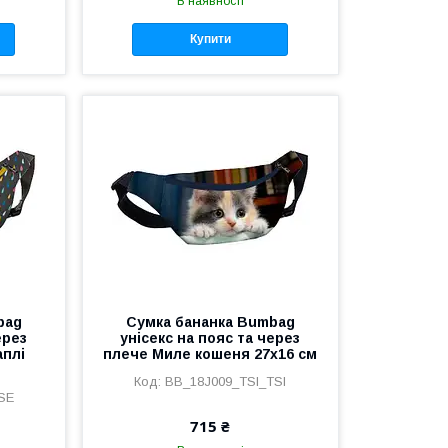
В наявності
Купити
bag
Сумка бананка Bumbag
ерез
унісекс на пояс та через
аплі
плече Миле кошеня 27x16 см
BB_18J009_TSI_TSI
SE
715 ₴