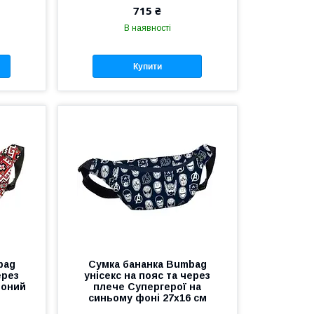
715 ₴
В наявності
Купити
bag
Сумка бананка Bumbag
ерез
унісекс на пояс та через
воний
плече Супергерої на
синьому фоні 27x16 см