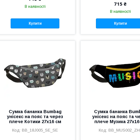
715 ₴
В наявності
В наявності
Купити
Купити
Сумка бананка Bumbag
Сумка бананка Bum
унісекс на пояс та через
унісекс на пояс та ч
плече Котики 27x16 см
плече Музика 27x16
BB_18J005_SE_SE
BB_MUS002_ZH