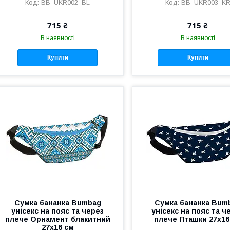
BB_UKR002_BL
BB_UKR003_K
715 ₴
715 ₴
В наявності
В наявності
Купити
Купити
Сумка бананка Bumbag
Сумка бананка Bum
унісекс на пояс та через
унісекс на пояс та ч
плече Орнамент блакитний
плече Пташки 27x16
27x16 см