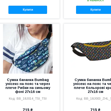
В наявності
Купити
Купити
Сумка бананка Bumbag
Сумка бананка Bum
унісекс на пояс та через
унісекс на пояс та ч
плече Рибки на синьому
плече Кольорові кр
фоні 27x16 см
27x16 см
BB_18J014_TSI_TSI
BB_18J003_ZHL_
715 ₴
715 ₴