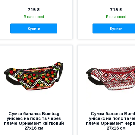
715 ₴
715 ₴
В наявності
В наявності
Купити
Купити
Сумка бананка Bumbag
Сумка бананка Bum
унісекс на пояс та через
унісекс на пояс та ч
плече Орнамент квітковий
плече Орнамент чер
27x16 см
27x16 см