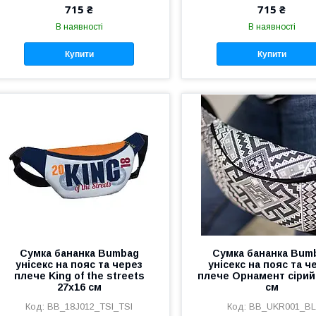
715 ₴
715 ₴
В наявності
В наявності
Купити
Купити
Сумка бананка Bumbag
Сумка бананка Bum
унісекс на пояс та через
унісекс на пояс та ч
плече King of the streets
плече Орнамент сірий
27x16 см
см
BB_18J012_TSI_TSI
BB_UKR001_B