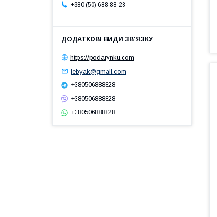
+380 (50) 688-88-28
https://podarynku.com
lebyak@gmail.com
+380506888828
+380506888828
+380506888828