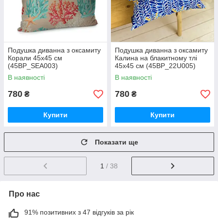
Подушка диванна з оксамиту
Подушка диванна з оксамиту
Корали 45x45 см
Калина на блакитному тлі
(45BP_SEA003)
45x45 см (45BP_22U005)
В наявності
В наявності
780
780
₴
₴
Купити
Купити
Показати ще
1
/ 38
Про нас
91% позитивних з 47 відгуків за рік