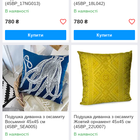
(45BP_17NG013)
(45BP_18L042)
В наявності
В наявності
780
780
₴
₴
Купити
Купити
Подушка диванна з оксамиту
Подушка диванна з оксамиту
Восьминіг 45x45 см
Жовтий орнамент 45x45 см
(45BP_SEA005)
(45BP_22U007)
В наявності
В наявності