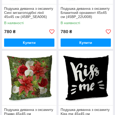
Подушка диванна з оксамиту
Подушка диванна з оксамиту
Сині зигзагоподібні лінії
Блакитний орнамент 45x45
45x45 см (45BP_SEA006)
см (45BP_22U008)
В наявності
В наявності
780
780
₴
₴
Купити
Купити
Подушка диванна з оксамиту
Подушка диванна з оксамиту
Різдво 45x45 см
Kiss me 45x45 см