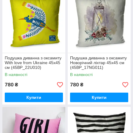
Подушка диванна з оксамиту
Подушка диванна з оксамиту
With love from Ukraine 45x45
Новорічний ліхтар 45x45 см
см (45BP_22U010)
(45BP_17NG011)
В наявності
В наявності
780
780
₴
₴
Купити
Купити