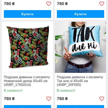
780
780
₴
₴
Купити
Купити
Подушка диванна з оксамиту
Подушка диванна з оксамиту
Новорічний декор 45x45 см
Так але ні 45x45 см
(45BP_17NG014)
(45BP_20F005)
В наявності
В наявності
780
780
₴
₴