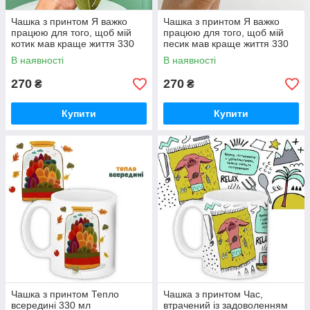
Чашка з принтом Я важко
Чашка з принтом Я важко
працюю для того, щоб мій
працюю для того, щоб мій
котик мав краще життя 330
песик мав краще життя 330
мл (KR_22S003)
мл (KR_22S002)
В наявності
В наявності
270
270
₴
₴
Купити
Купити
Чашка з принтом Тепло
Чашка з принтом Час,
всередині 330 мл
втрачений із задоволенням