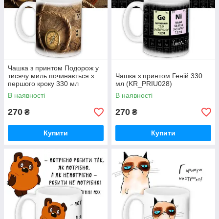
Чашка з принтом Подорож у
тисячу миль починається з
Чашка з принтом Геній 330
першого кроку 330 мл
мл (KR_PRIU028)
(KR_PRIU025)
В наявності
В наявності
270
270
₴
₴
Купити
Купити