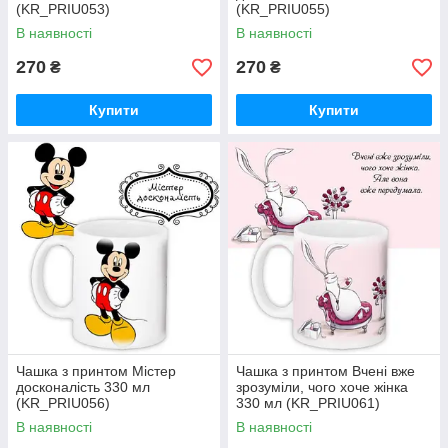
(KR_PRIU053)
(KR_PRIU055)
В наявності
В наявності
270
270
₴
₴
Купити
Купити
Чашка з принтом Містер
Чашка з принтом Вчені вже
досконалість 330 мл
зрозуміли, чого хоче жінка
(KR_PRIU056)
330 мл (KR_PRIU061)
В наявності
В наявності