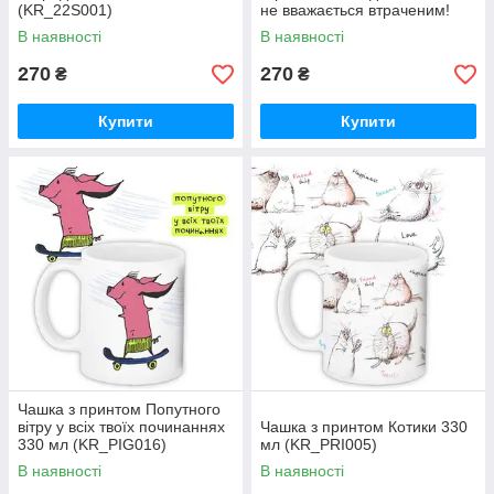
(KR_22S001)
не вважається втраченим!
330 мл (KR_PIG031)
В наявності
В наявності
270
270
₴
₴
Купити
Купити
Чашка з принтом Попутного
вітру у всіх твоїх починаннях
Чашка з принтом Котики 330
330 мл (KR_PIG016)
мл (KR_PRI005)
В наявності
В наявності