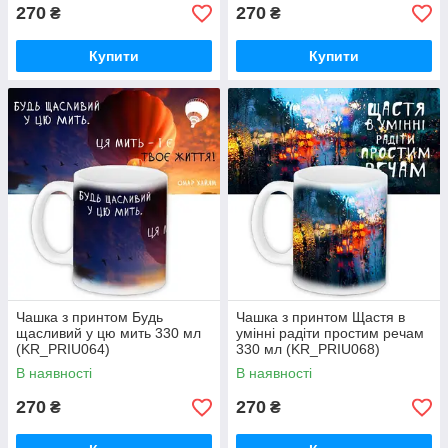
270
270
₴
₴
Купити
Купити
Чашка з принтом Будь
Чашка з принтом Щастя в
щасливий у цю мить 330 мл
умінні радіти простим речам
(KR_PRIU064)
330 мл (KR_PRIU068)
В наявності
В наявності
270
270
₴
₴