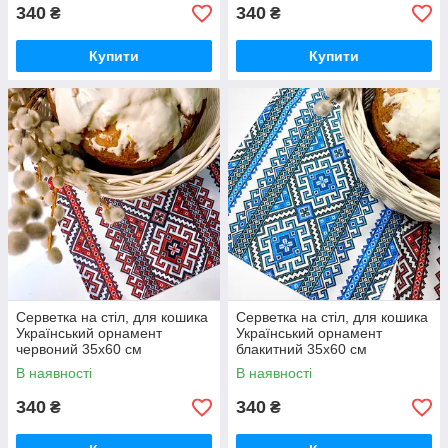
340
340
₴
₴
Купити
Купити
Серветка на стіл, для кошика
Серветка на стіл, для кошика
Український орнамент
Український орнамент
червоний 35x60 см
блакитний 35x60 см
(SLF_22U006)
(SLF_22U007)
В наявності
В наявності
340
340
₴
₴